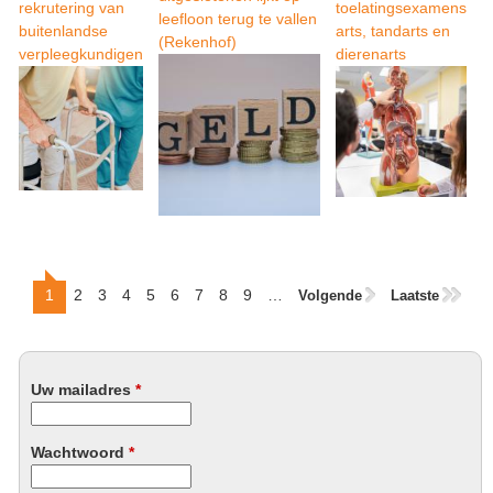
rekrutering van
toelatingsexamens
leefloon terug te vallen
buitenlandse
arts, tandarts en
(Rekenhof)
verpleegkundigen
dierenarts
1
2
3
4
5
6
7
8
9
…
Volgende
Laatste
P
a
g
Uw mailadres
*
i
n
Wachtwoord
*
a