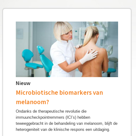
k
P
v
e
h
l
a
d
r
m
a
Nieuw
p
Microbiotische biomarkers van
l
melanoom?
a
Ondanks de therapeutische revolutie die
immuuncheckpointremmers (ICI’s) hebben
n
teweeggebracht in de behandeling van melanoom, blijft de
heterogeniteit van de klinische respons een uitdaging.