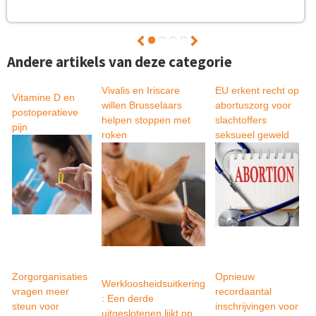
e
t
Andere artikels van deze categorie
Vivalis en Iriscare
EU erkent recht op
Vitamine D en
willen Brusselaars
abortuszorg voor
postoperatieve
helpen stoppen met
slachtoffers
pijn
roken
seksueel geweld
Zorgorganisaties
Opnieuw
Werkloosheidsuitkering
vragen meer
recordaantal
: Een derde
steun voor
inschrijvingen voor
uitgeslotenen lijkt op